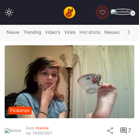
DONEER
Nieuw
Trending
Video's
Virals
Hot shots
Nieuws
Fails
G
Picdumps
Door
massie
7
op 14/05/2021