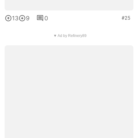
13
9
0
#25
▼ Ad by Refinery89