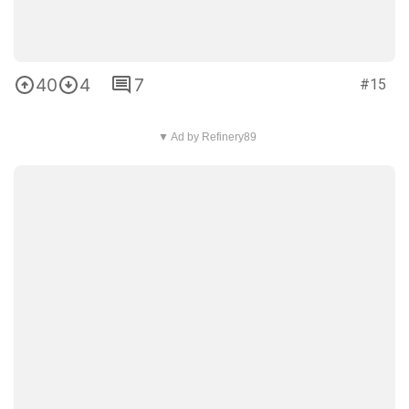
40
4
7
#15
▼ Ad by Refinery89