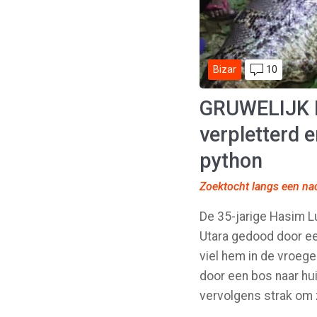
10
Bizar
GRUWELIJK E
verpletterd 
python
Zoektocht langs een nac
De 35-jarige Hasim L
Utara gedood door ee
viel hem in de vroege
door een bos naar hui
vervolgens strak om z