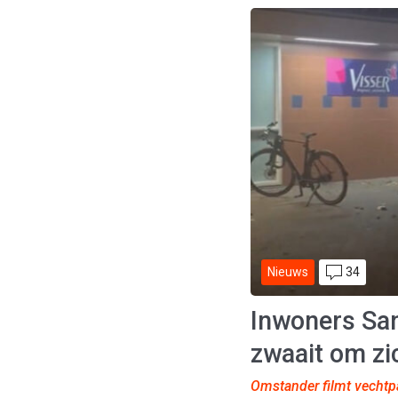
34
Nieuws
Inwoners Sa
zwaait om zi
Omstander filmt vechtpa