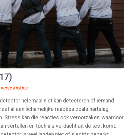
17)
verse kiekjes
ndetector helemaal niet kan detecteren of iemand
meet alleen lichamelijke reacties zoals hartslag,
. Stress kan die reacties ook veroorzaken, waardoor
n vertellen en tóch als verdacht uit de test komt.
etector in veel landen niet of slechts beperkt