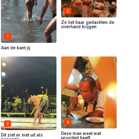
2
Ze liet haar gedachten de
overhand krijgen
1
Aan de kant jij
4
3
Deze man weet wat
Dit ziet er niet uit als
prioriteit heeft