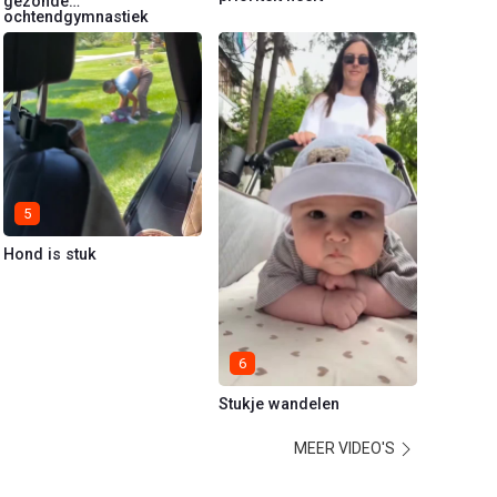
gezonde
ochtendgymnastiek
5
Hond is stuk
6
Stukje wandelen
MEER VIDEO'S