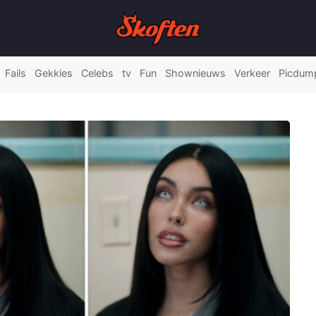
Fails
Gekkies
Celebs
tv
Fun
Shownieuws
Verkeer
Picdum