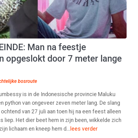
INDE: Man na feestje
en opgeslokt door 7 meter lange
htelijke bosroute
umbessy is in de Indonesische provincie Maluku
n python van ongeveer zeven meter lang. De slang
 ochtend van 27 juli aan toen hij na een feest alleen
s liep. Het dier beet hem in zijn been, wikkelde zich
ijn lichaam en kneep hem d...
lees verder