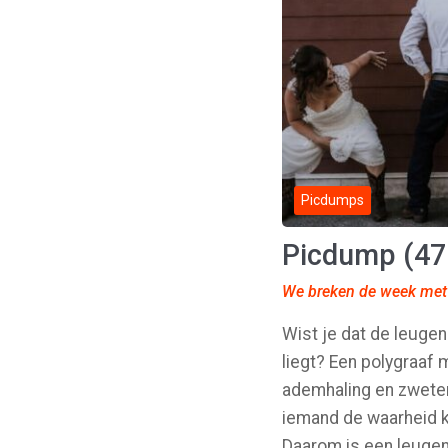
Picdumps
Picdump (47
We breken de week met 
Wist je dat de leuge
liegt? Een polygraaf 
ademhaling en zweten
iemand de waarheid ka
Daarom is een leugend