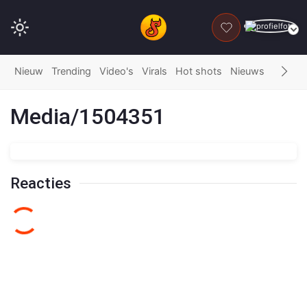
DONEER
Nieuw
Trending
Video's
Virals
Hot shots
Nieuws
Fails
G
Media/1504351
Reacties