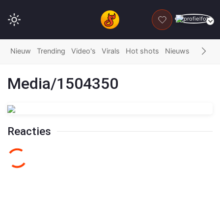
DONEER
Nieuw
Trending
Video's
Virals
Hot shots
Nieuws
Fails
G
Media/1504350
Reacties