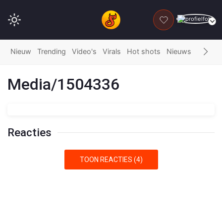
DONEER
Nieuw
Trending
Video's
Virals
Hot shots
Nieuws
Fails
G
Media/1504336
Reacties
TOON REACTIES (4)