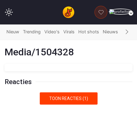
DONEER
Nieuw
Trending
Video's
Virals
Hot shots
Nieuws
Fails
G
Media/1504328
Reacties
TOON REACTIES (1)