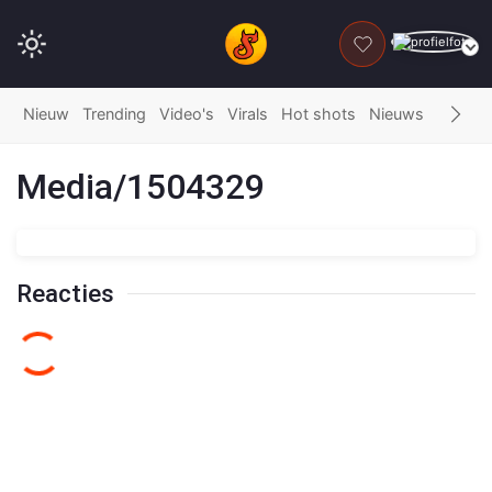
DONEER
Nieuw
Trending
Video's
Virals
Hot shots
Nieuws
Fails
G
Media/1504329
Reacties