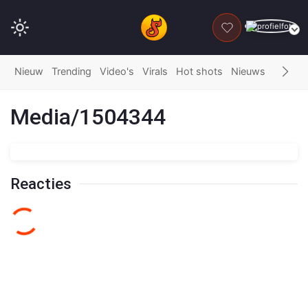
DONEER
Nieuw
Trending
Video's
Virals
Hot shots
Nieuws
Fails
G
Media/1504344
Reacties