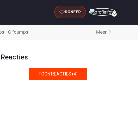
DONEER
Meer
ps
Gifdumps
Reacties
TOON REACTIES (4)