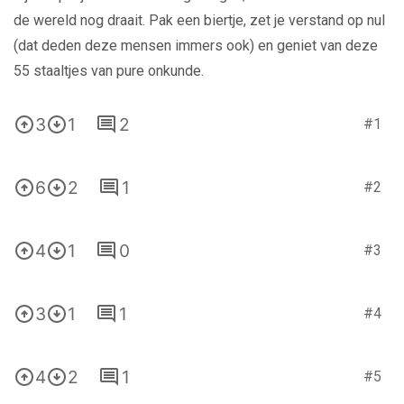
de wereld nog draait. Pak een biertje, zet je verstand op nul
(dat deden deze mensen immers ook) en geniet van deze
55 staaltjes van pure onkunde.
3
1
2
#1
6
2
1
#2
4
1
0
#3
3
1
1
#4
4
2
1
#5