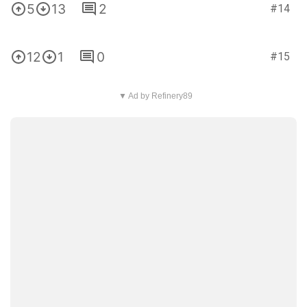
5
13
2
#14
12
1
0
#15
▼ Ad by Refinery89
9
1
0
#16
7
2
0
#17