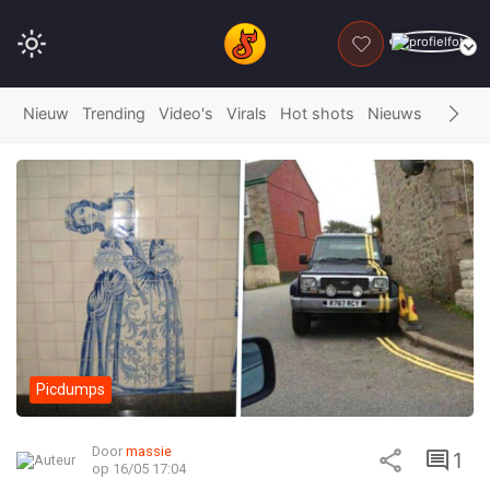
DONEER
Nieuw
Trending
Video's
Virals
Hot shots
Nieuws
Fails
G
Picdumps
Door
massie
1
op 16/05 17:04