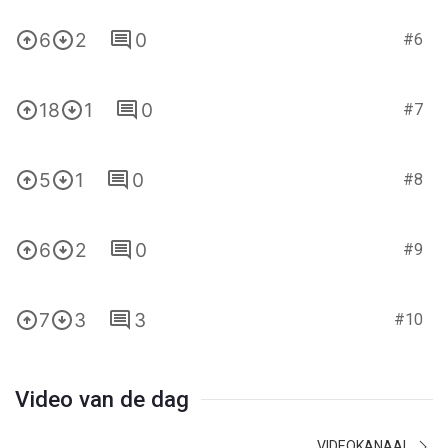
6
2
0
#6
18
1
0
#7
5
1
0
#8
6
2
0
#9
7
3
3
#10
Video van de dag
VIDEOKANAAL