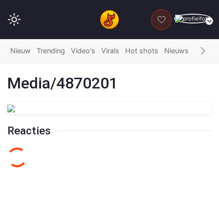
DONEER
Nieuw
Trending
Video's
Virals
Hot shots
Nieuws
Fails
G
Media/4870201
Reacties