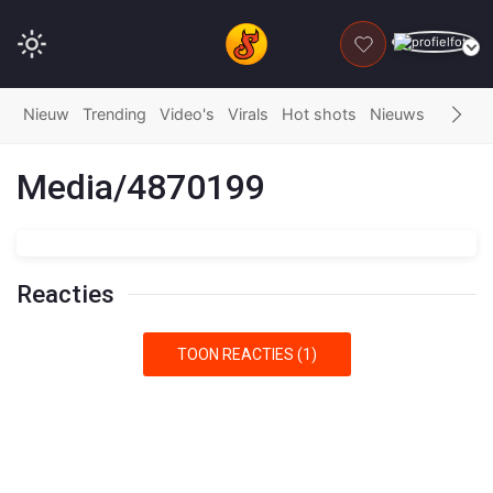
DONEER
Nieuw
Trending
Video's
Virals
Hot shots
Nieuws
Fails
G
Media/4870199
Reacties
TOON REACTIES (1)