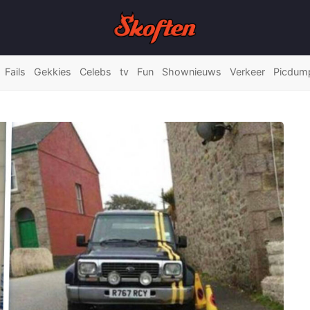
Fails
Gekkies
Celebs
tv
Fun
Shownieuws
Verkeer
Picdum