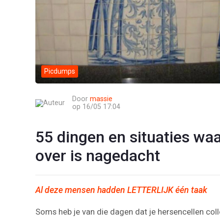
Picdumps
Door
massie
op 16/05 17:04
55 dingen en situaties waar
over is nagedacht
Al deze mensen hadden LETTERLIJK één taak
Soms heb je van die dagen dat je hersencellen col