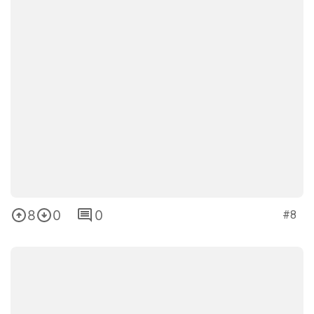
8
0
0
#8