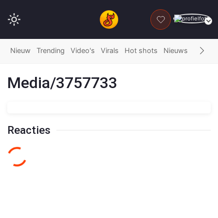
DONEER
Nieuw
Trending
Video's
Virals
Hot shots
Nieuws
Fails
G
Media/3757733
Reacties