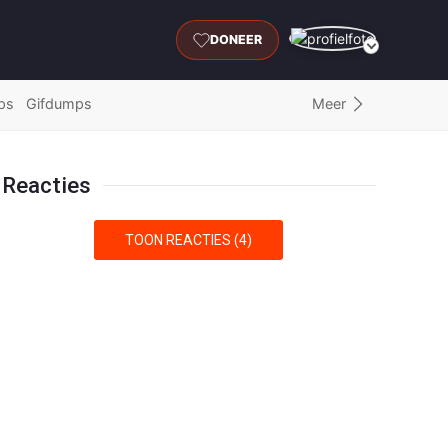
DONEER
Meer
ps
Gifdumps
Reacties
TOON REACTIES (4)