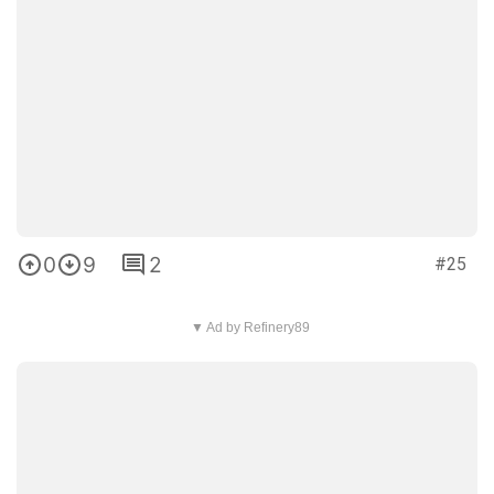
0
9
2
#25
▼ Ad by Refinery89