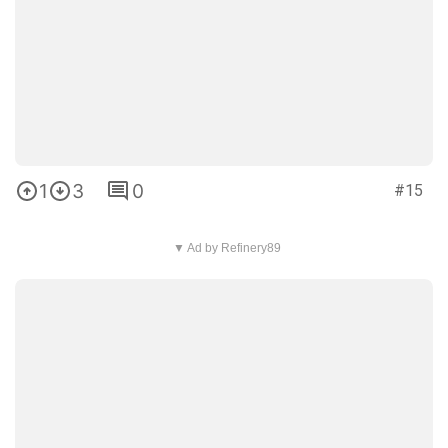
1
3
0
#15
▼ Ad by Refinery89