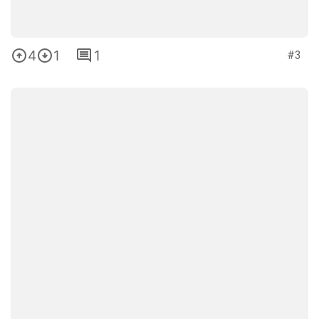
4
1
1
#3