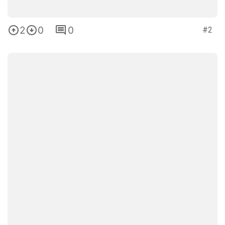
2
0
0
#2