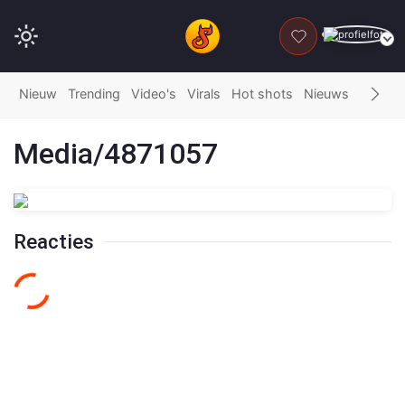
DONEER
Nieuw
Trending
Video's
Virals
Hot shots
Nieuws
Fails
G
Media/4871057
Reacties