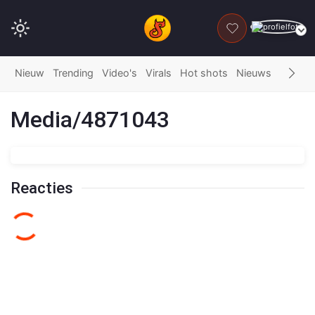
DONEER
Nieuw
Trending
Video's
Virals
Hot shots
Nieuws
Fails
G
Media/4871043
Reacties