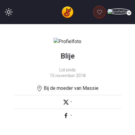
DONEER
Blije
Lid sinds
15 november 2018
Bij de moeder van Massie
-
-