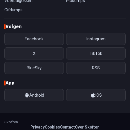
Voetbalgokken
Picdumps
Gifdumps
Volgen
Facebook
Instagram
X
TikTok
BlueSky
RSS
App
Android
iOS
Skoften
Privacy
Cookies
Contact
Over Skoften