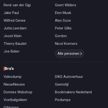
René van der Gijp
Geert Wilders
Jake Paul
Elon Musk
Wilfred Genee
Alex Soze
Jutta Leerdam
Peter Gillis
Joost Klein
Gordon
Thierry Baudet
Nicol Kremers
Joe Biden
Alle personen
Bro's
Videodump
DIKS Autoverhuur
NieuwNieuws
Geenstijl
Donnies Webshop
Bookmakers Nederland
Voetbalgokken
Picdumps
Gifdumps