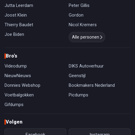
Jutta Leerdam
Peter Gillis
Joost Klein
Gordon
Thierry Baudet
Nicol Kremers
Joe Biden
Alle personen
Bro's
Videodump
DIKS Autoverhuur
NieuwNieuws
Geenstijl
Donnies Webshop
Bookmakers Nederland
Voetbalgokken
Picdumps
Gifdumps
Volgen
Facebook
Instagram