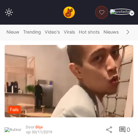
DONEER
Nieuw
Trending
Video's
Virals
Hot shots
Nieuws
Fails
G
Fails
Door
Blije
0
op 30/11/2019