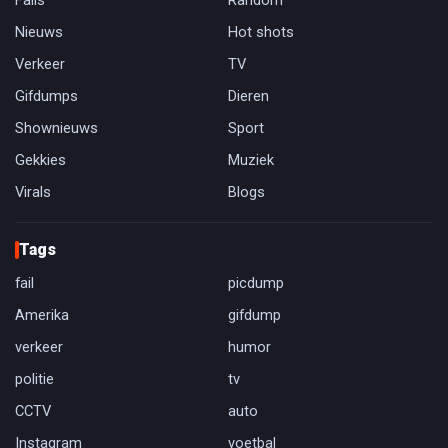
Fails
Random
Nieuws
Hot shots
Verkeer
TV
Gifdumps
Dieren
Shownieuws
Sport
Gekkies
Muziek
Virals
Blogs
Tags
fail
picdump
Amerika
gifdump
verkeer
humor
politie
tv
CCTV
auto
Instagram
voetbal