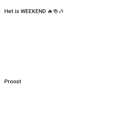
Het is WEEKEND 🔥🍻🎶
Play
Video
Proost