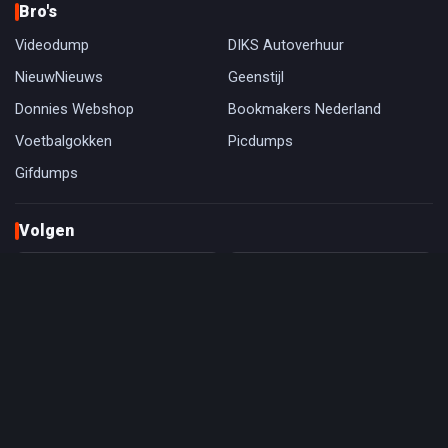
Bro's
Videodump
DIKS Autoverhuur
NieuwNieuws
Geenstijl
Donnies Webshop
Bookmakers Nederland
Voetbalgokken
Picdumps
Gifdumps
Volgen
Facebook
Instagram
2
2
0
X
TikTok
BlueSky
RSS
App