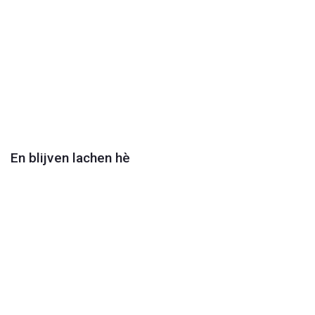
Play
Video
En blijven lachen hè
Play
Video