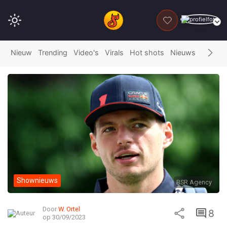
DONEER
Nieuw
Trending
Video's
Virals
Hot shots
Nieuws
Fails
G
Shownieuws
BSR Agency
Door
W. Ortel
8
op 30/09/2023