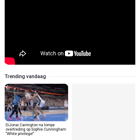
Trending vandaag
DiJonai Carrington na lompe
Braziliaan scoort, springt
overtreding op Sophie Cunningham:
spelerstunnel in maar hij had nóg
"White privilege!"
meer pech!