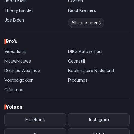
Joost Klein
Gordon
Thierry Baudet
Nicol Kremers
Joe Biden
Alle personen
Bro's
Videodump
DIKS Autoverhuur
NieuwNieuws
Geenstijl
Donnies Webshop
Bookmakers Nederland
Voetbalgokken
Picdumps
Gifdumps
Volgen
Facebook
Instagram