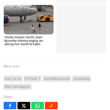
Chicks missen vlucht, doen
Kerel bezorgt zijn vrouw
bijzonder domme poging om
hartverzakking met heerlijke
alsnog hun vlucht te halen
vrachtwagenprank
Meer over
toen vs nu
Formule 1
wereldkampioen
verjaardag
Max Verstappen
Delen