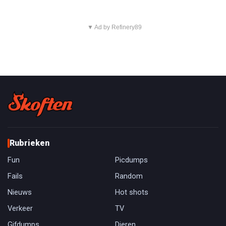
▼ Ad by Refinery89
Rubrieken
Fun
Picdumps
Fails
Random
Nieuws
Hot shots
Verkeer
TV
Gifdumps
Dieren