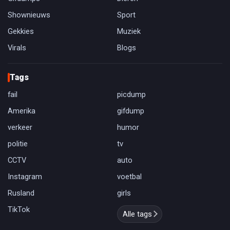
Shownieuws
Sport
Gekkies
Muziek
Virals
Blogs
Tags
fail
picdump
Amerika
gifdump
verkeer
humor
politie
tv
CCTV
auto
Instagram
voetbal
Rusland
girls
TikTok
Alle tags