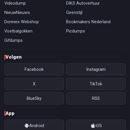
Videodump
DIKS Autoverhuur
NieuwNieuws
Geenstijl
Donnies Webshop
Bookmakers Nederland
Voetbalgokken
Picdumps
Gifdumps
Volgen
Facebook
Instagram
X
TikTok
BlueSky
RSS
App
Android
iOS