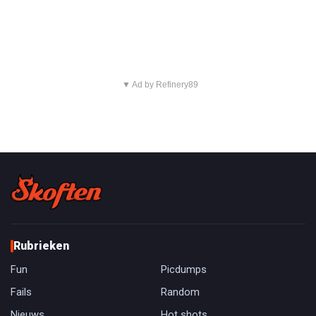
▼ Ad by Refinery89
Rubrieken
Fun
Picdumps
Fails
Random
Nieuws
Hot shots