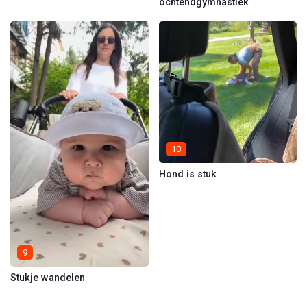
ochtendgymnastiek
10
Hond is stuk
9
Stukje wandelen