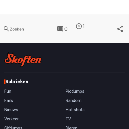
1
0
Zoeken
Rubrieken
Fun
Picdumps
Fails
Random
Nieuws
Hot shots
Verkeer
TV
Gifdumps
Dieren