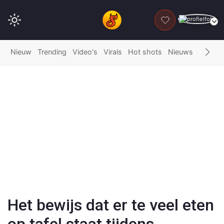
DONEER
Nieuw
Trending
Video's
Virals
Hot shots
Nieuws
Fails
G
Play
Video
Het bewijs dat er te veel eten