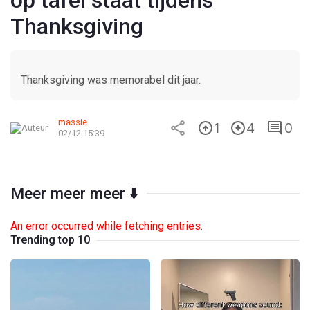
op tafel staat tijdens
Thanksgiving
Thanksgiving was memorabel dit jaar.
massie
1
4
0
02/12 15:39
Meer meer meer ⬇️
An error occurred while fetching entries.
Trending top 10