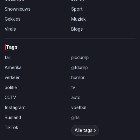
Shownieuws
Sport
Gekkies
Muziek
Virals
Blogs
Tags
fail
picdump
Amerika
gifdump
verkeer
humor
politie
tv
CCTV
auto
Instagram
voetbal
Rusland
girls
TikTok
Alle tags