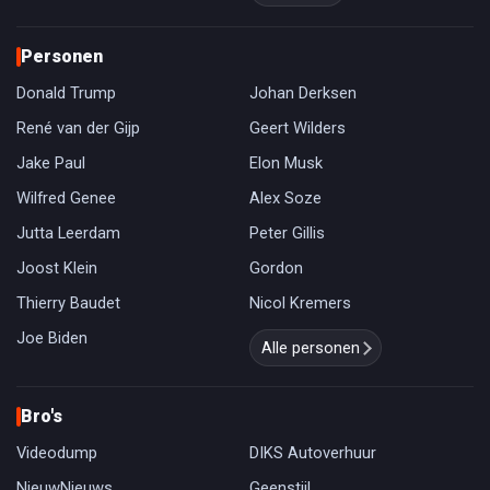
Personen
Donald Trump
Johan Derksen
René van der Gijp
Geert Wilders
Jake Paul
Elon Musk
Wilfred Genee
Alex Soze
Jutta Leerdam
Peter Gillis
Joost Klein
Gordon
Thierry Baudet
Nicol Kremers
Joe Biden
Alle personen
Bro's
Videodump
DIKS Autoverhuur
NieuwNieuws
Geenstijl