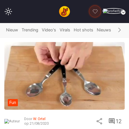
DONEER
Nieuw
Trending
Video's
Virals
Hot shots
Nieuws
Fails
G
Fun
Door
W. Ortel
12
op 21/08/2020