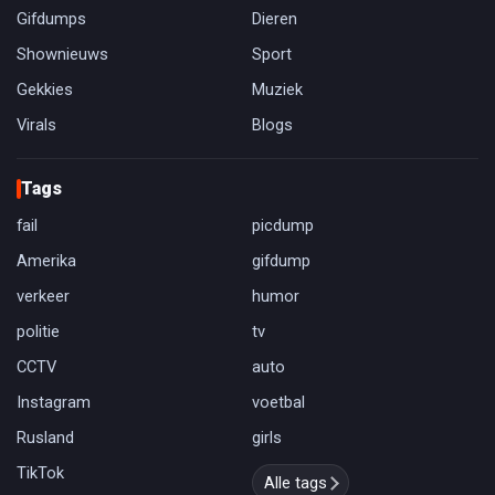
Gifdumps
Dieren
Shownieuws
Sport
Gekkies
Muziek
Virals
Blogs
Tags
fail
picdump
Amerika
gifdump
verkeer
humor
politie
tv
CCTV
auto
Instagram
voetbal
Rusland
girls
TikTok
Alle tags