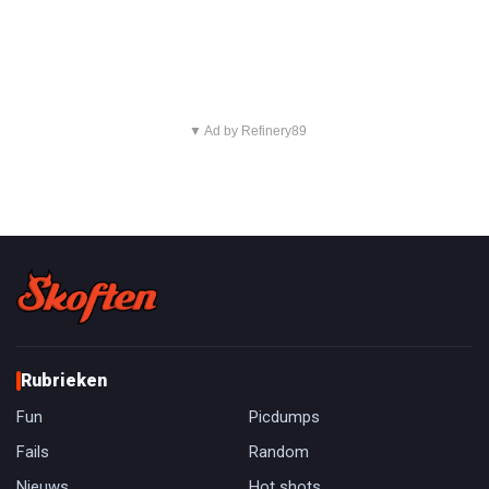
▼ Ad by Refinery89
Rubrieken
Fun
Picdumps
Fails
Random
Nieuws
Hot shots