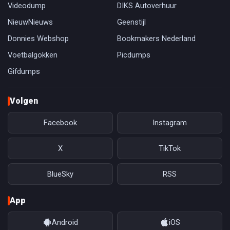
Videodump
DIKS Autoverhuur
NieuwNieuws
Geenstijl
Donnies Webshop
Bookmakers Nederland
Voetbalgokken
Picdumps
Gifdumps
Volgen
Facebook
Instagram
X
TikTok
BlueSky
RSS
App
Android
iOS