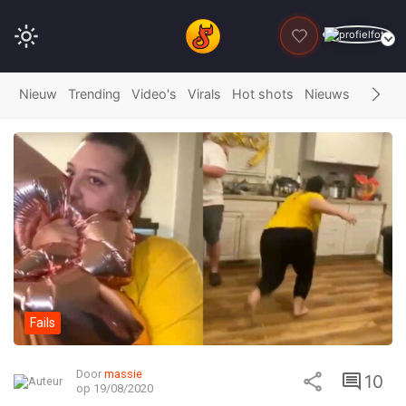
DONEER
Nieuw
Trending
Video's
Virals
Hot shots
Nieuws
Fails
G
Fails
Door
massie
10
op 19/08/2020