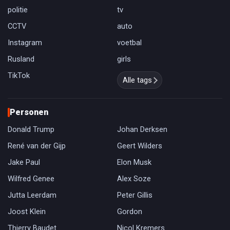
politie
tv
CCTV
auto
Instagram
voetbal
Rusland
girls
TikTok
Alle tags
Personen
Donald Trump
Johan Derksen
René van der Gijp
Geert Wilders
Jake Paul
Elon Musk
Wilfred Genee
Alex Soze
Jutta Leerdam
Peter Gillis
Joost Klein
Gordon
Thierry Baudet
Nicol Kremers