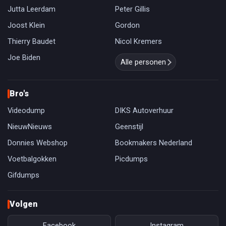
Jutta Leerdam
Peter Gillis
Joost Klein
Gordon
Thierry Baudet
Nicol Kremers
Joe Biden
Alle personen
Bro's
Videodump
DIKS Autoverhuur
NieuwNieuws
Geenstijl
Donnies Webshop
Bookmakers Nederland
Voetbalgokken
Picdumps
Gifdumps
Volgen
Facebook
Instagram