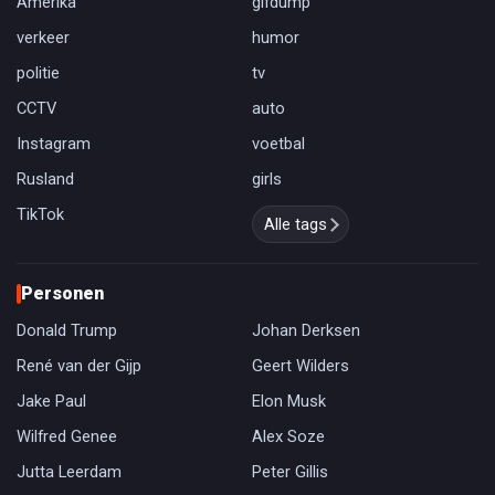
Amerika
gifdump
verkeer
humor
politie
tv
CCTV
auto
Instagram
voetbal
Rusland
girls
TikTok
Alle tags
Personen
Donald Trump
Johan Derksen
René van der Gijp
Geert Wilders
Jake Paul
Elon Musk
Wilfred Genee
Alex Soze
Jutta Leerdam
Peter Gillis