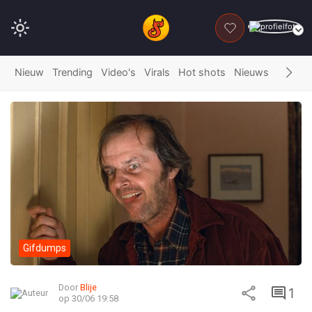
DONEER
Nieuw
Trending
Video's
Virals
Hot shots
Nieuws
Fails
G
Gifdumps
Door
Blije
1
op 30/06 19:58