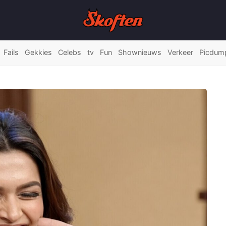
Fails
Gekkies
Celebs
tv
Fun
Shownieuws
Verkeer
Picdum