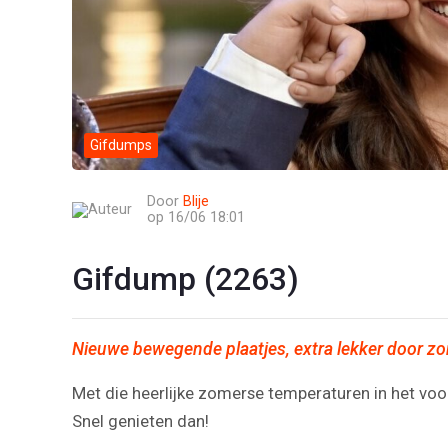
Gifdumps
Door
Blije
op 16/06 18:01
Gifdump (2263)
Nieuwe bewegende plaatjes, extra lekker door z
Met die heerlijke zomerse temperaturen in het voor
Snel genieten dan!