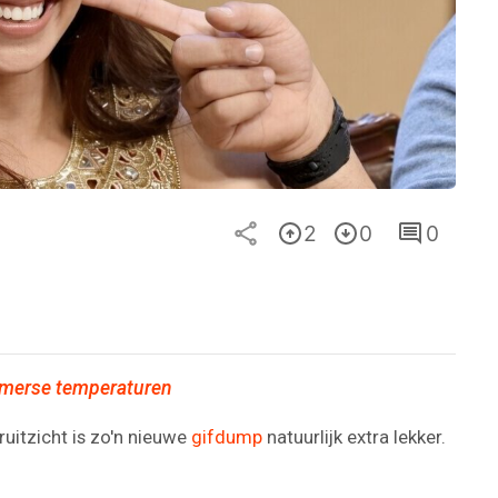
2
0
0
omerse temperaturen
uitzicht is zo'n nieuwe
gifdump
natuurlijk extra lekker.