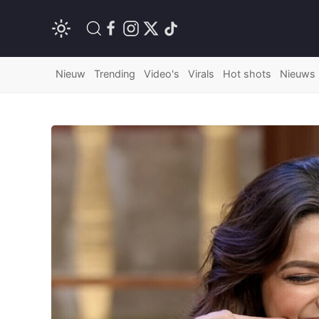
Nieuw
Trending
Video's
Virals
Hot shots
Nieuws