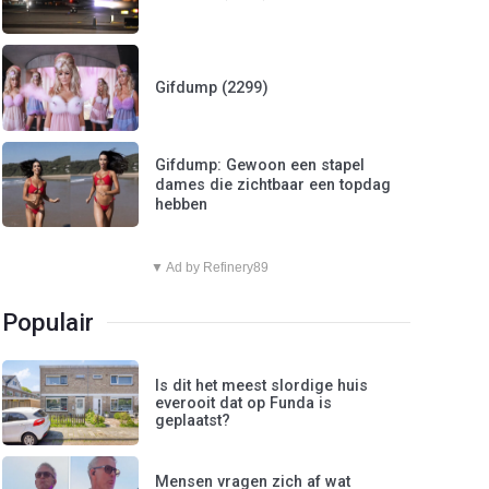
Gifdump (2299)
Gifdump: Gewoon een stapel
dames die zichtbaar een topdag
hebben
▼ Ad by Refinery89
Populair
Is dit het meest slordige huis
everooit dat op Funda is
geplaatst?
Mensen vragen zich af wat