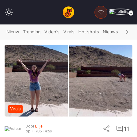
DONEER
Nieuw
Trending
Video's
Virals
Hot shots
Nieuws
Fails
G
Virals
Door
Blije
11
op 11/06 14:59