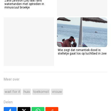
Zara Larsson (28) laat fans
watertanden met optreden in
minuscuul broekje
Wie zegt dat romantiek dood is:
stelletje gaat los op luchtbed in zee
Meer over
wait for it
huis
toekomst
vrouw
Delen