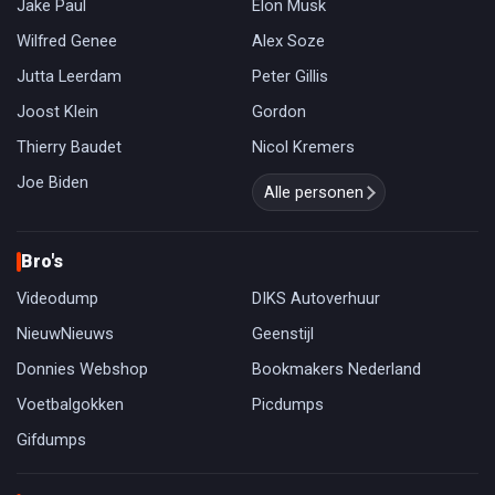
Jake Paul
Elon Musk
Wilfred Genee
Alex Soze
Jutta Leerdam
Peter Gillis
Joost Klein
Gordon
Thierry Baudet
Nicol Kremers
Joe Biden
Alle personen
Bro's
Videodump
DIKS Autoverhuur
NieuwNieuws
Geenstijl
Donnies Webshop
Bookmakers Nederland
Voetbalgokken
Picdumps
Gifdumps