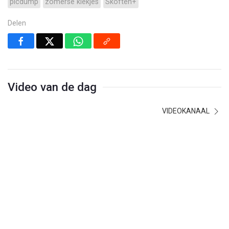
picdump
zomerse kiekjes
Skoften+
Delen
Video van de dag
VIDEOKANAAL