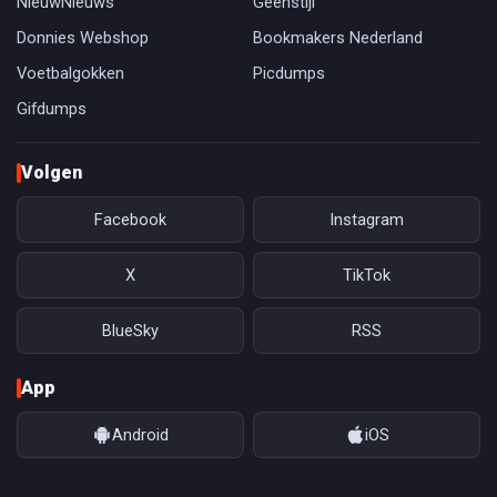
NieuwNieuws
Geenstijl
Donnies Webshop
Bookmakers Nederland
Voetbalgokken
Picdumps
Gifdumps
Volgen
Facebook
Instagram
X
TikTok
BlueSky
RSS
App
Android
iOS