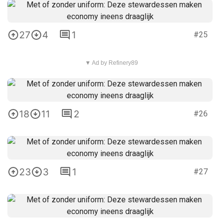
27
4
1
#25
▼ Ad by Refinery89
18
11
2
#26
23
3
1
#27