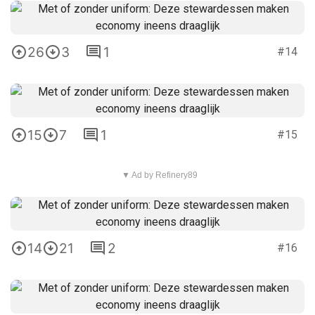
26
3
1
#14
15
7
1
#15
▼ Ad by Refinery89
14
21
2
#16