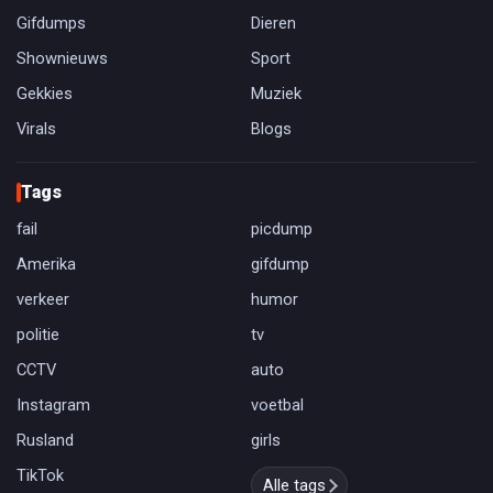
Gifdumps
Dieren
Shownieuws
Sport
Gekkies
Muziek
Virals
Blogs
Tags
fail
picdump
Amerika
gifdump
verkeer
humor
politie
tv
CCTV
auto
Instagram
voetbal
Rusland
girls
TikTok
Alle tags