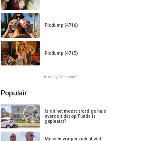
Picdump (4716)
Picdump (4715)
▼ Ad by Refinery89
Populair
Is dit het meest slordige huis
everooit dat op Funda is
geplaatst?
Mensen vragen zich af wat