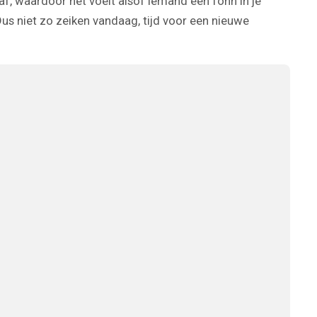
af, waardoor het voelt alsof iemand een föhn in je
 Dus niet zo zeiken vandaag, tijd voor een nieuwe