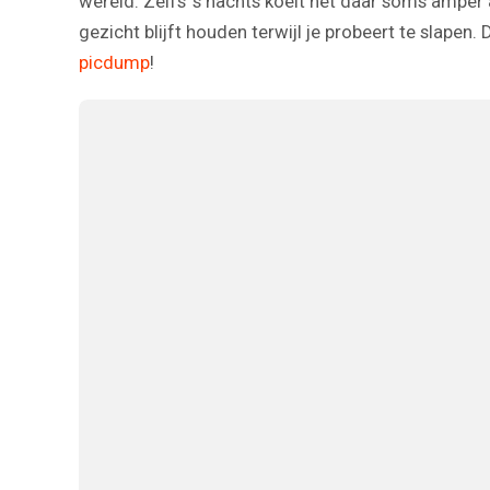
wereld. Zelfs ’s nachts koelt het daar soms amper 
gezicht blijft houden terwijl je probeert te slapen.
picdump
!