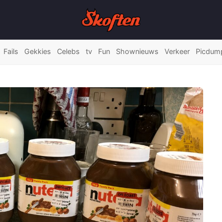
Fails
Gekkies
Celebs
tv
Fun
Shownieuws
Verkeer
Picdum