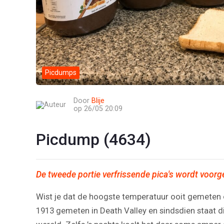
Picdumps
Door
Blije
op 26/05 20:09
Picdump (4634)
De tweede portie verfrissende pica's wordt voor
Wist je dat de hoogste temperatuur ooit gemeten 
1913 gemeten in Death Valley en sindsdien staat di