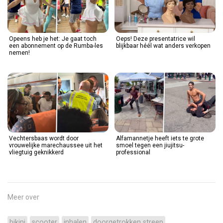
Opeens heb je het: Je gaat toch
Oeps! Deze presentatrice wil
een abonnement op de Rumba-les
blijkbaar héél wat anders verkopen
nemen!
Vechtersbaas wordt door
Alfamannetje heeft iets te grote
vrouwelijke marechaussee uit het
smoel tegen een jiujitsu-
vliegtuig geknikkerd
professional
Meer over
bikini
scooter
inhalen
doorgetrokken streep