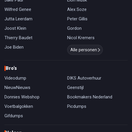
Jake Paul
Elon Musk
Wilfred Genee
Alex Soze
Jutta Leerdam
Peter Gillis
Joost Klein
Gordon
Thierry Baudet
Nicol Kremers
Joe Biden
Alle personen
Bro's
Videodump
DIKS Autoverhuur
NieuwNieuws
Geenstijl
Donnies Webshop
Bookmakers Nederland
Voetbalgokken
Picdumps
Gifdumps