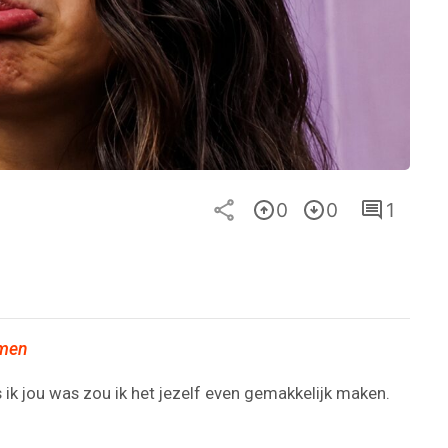
0
0
1
omen
ls ik jou was zou ik het jezelf even gemakkelijk maken.