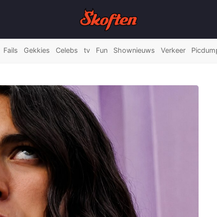
Fails
Gekkies
Celebs
tv
Fun
Shownieuws
Verkeer
Picdum