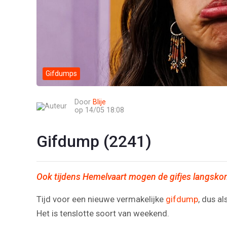
Gifdumps
Door
Blije
op 14/05 18:08
Gifdump (2241)
Ook tijdens Hemelvaart mogen de gifjes langsk
Tijd voor een nieuwe vermakelijke
gifdump
, dus a
Het is tenslotte soort van weekend.