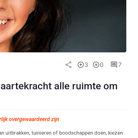
3
0
7
waartekracht alle ruimte om
rlijk overgewaardeerd zijn
n uitbrakken, tuinieren of boodschappen doen, kiezen