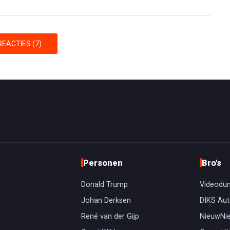
EACTIES (7)
Personen
Bro's
Donald Trump
Videodu
Johan Derksen
DIKS Aut
René van der Gijp
NieuwNi