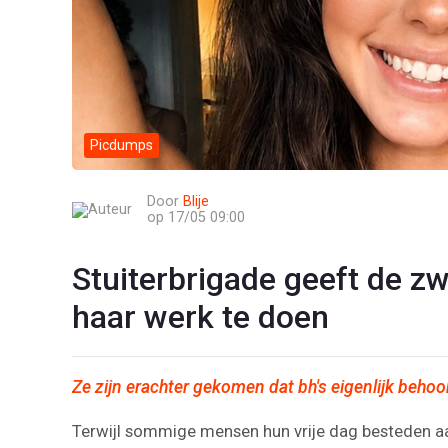
Picdumps
Door
Blije
op 17/05 09:00
Stuiterbrigade geeft de z
haar werk te doen
Ze zijn erachter gekomen dat bh's eigenlijk behoo
Terwijl sommige mensen hun vrije dag besteden aa