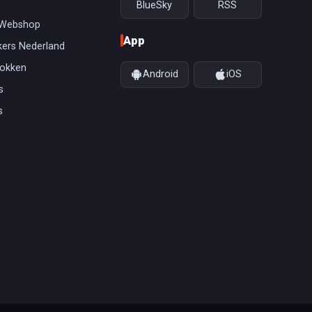
BlueSky
RSS
 Webshop
App
ers Nederland
gokken
Android
iOS
s
s