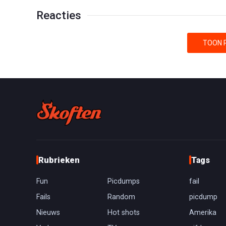
Reacties
TOON R
Rubrieken
Tags
Fun
Picdumps
fail
Fails
Random
picdump
Nieuws
Hot shots
Amerika