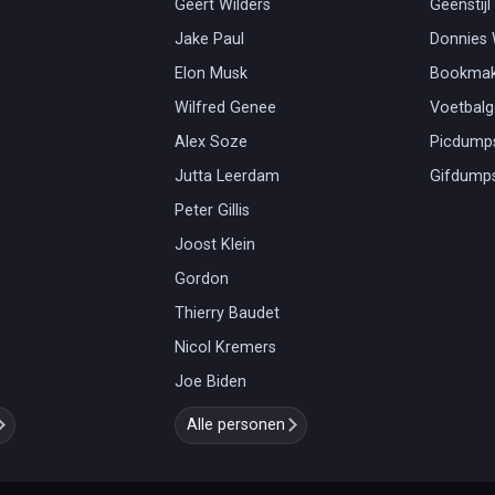
Geert Wilders
Geenstijl
Jake Paul
Donnies
Elon Musk
Bookmak
Wilfred Genee
Voetbal
Alex Soze
Picdump
Jutta Leerdam
Gifdump
Peter Gillis
Joost Klein
Gordon
Thierry Baudet
Nicol Kremers
Joe Biden
Alle personen