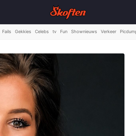
Fails
Gekkies
Celebs
tv
Fun
Shownieuws
Verkeer
Picdum