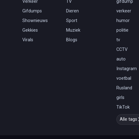
Verkeer
TV
gifdump
Gifdumps
Dieren
verkeer
Shownieuws
Sport
humor
Gekkies
Muziek
politie
Virals
Blogs
tv
CCTV
auto
Instagram
voetbal
Rusland
girls
TikTok
Alle tags