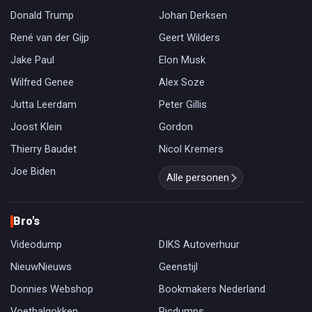
Donald Trump
Johan Derksen
René van der Gijp
Geert Wilders
Jake Paul
Elon Musk
Wilfred Genee
Alex Soze
Jutta Leerdam
Peter Gillis
Joost Klein
Gordon
Thierry Baudet
Nicol Kremers
Joe Biden
Alle personen
Bro's
Videodump
DIKS Autoverhuur
NieuwNieuws
Geenstijl
Donnies Webshop
Bookmakers Nederland
Voetbalgokken
Picdumps