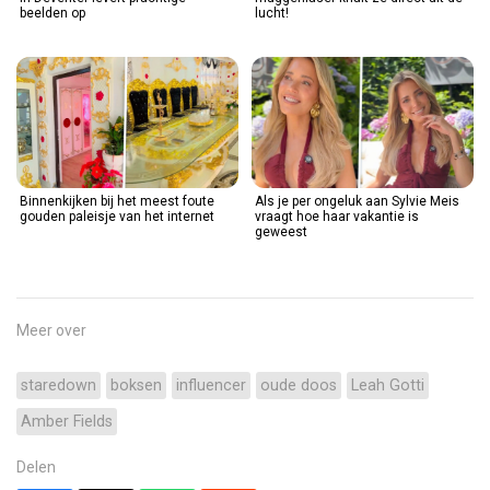
beelden op
lucht!
Binnenkijken bij het meest foute
Als je per ongeluk aan Sylvie Meis
gouden paleisje van het internet
vraagt hoe haar vakantie is
geweest
Meer over
staredown
boksen
influencer
oude doos
Leah Gotti
Amber Fields
Delen