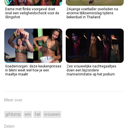
Dame met flinke voorgevel doet
24-jarige voetballer overleden na
snel een veiligheidscheck voor de
enorme blikseminslag tijdens
Slingshot
bekerduel in Thailand
Goedemorgen: deze keukenprinses
Zes vrouwelijke nachtegaaltjes
in bikini weet wel hoe je een
doen een bijzondere
maaltje maakt
mannenimitatie op het podium
Meer over
gifdump
win
fail
vrouwen
Delen