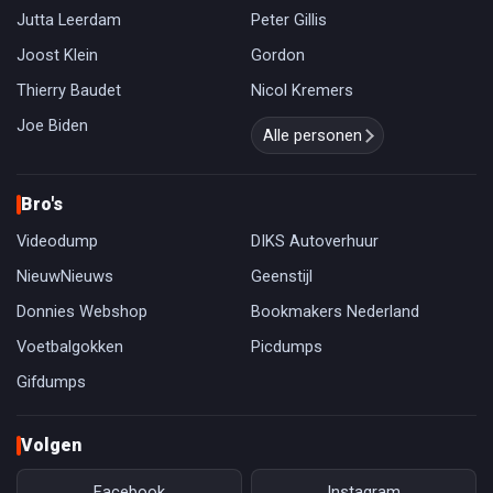
Jutta Leerdam
Peter Gillis
Joost Klein
Gordon
Thierry Baudet
Nicol Kremers
Joe Biden
Alle personen
Bro's
Videodump
DIKS Autoverhuur
NieuwNieuws
Geenstijl
Donnies Webshop
Bookmakers Nederland
Voetbalgokken
Picdumps
Gifdumps
Volgen
Facebook
Instagram