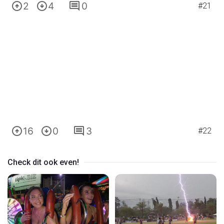
2
4
0
#21
16
0
3
#22
Check dit ook even!