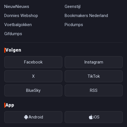
NieuwNieuws
Geenstijl
Donnies Webshop
Bookmakers Nederland
Voetbalgokken
Picdumps
Gifdumps
Volgen
Facebook
Instagram
X
TikTok
BlueSky
RSS
App
Android
iOS