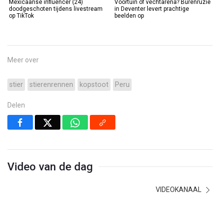
Mexicaanse influencer (24)
Voortuin of vechtarena? Burenruzie
doodgeschoten tijdens livestream
in Deventer levert prachtige
op TikTok
beelden op
Meer over
stier
stierenrennen
kopstoot
Peru
Delen
Video van de dag
VIDEOKANAAL