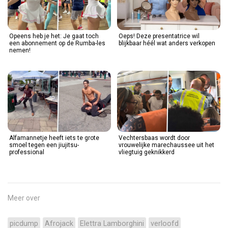
Opeens heb je het: Je gaat toch
Oeps! Deze presentatrice wil
een abonnement op de Rumba-les
blijkbaar héél wat anders verkopen
nemen!
Alfamannetje heeft iets te grote
Vechtersbaas wordt door
smoel tegen een jiujitsu-
vrouwelijke marechaussee uit het
professional
vliegtuig geknikkerd
Meer over
picdump
Afrojack
Elettra Lamborghini
verloofd