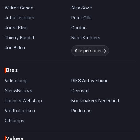
Wilfred Genee
Alex Soze
Jutta Leerdam
Peter Gillis
Joost Klein
Gordon
Thierry Baudet
Nicol Kremers
Joe Biden
Alle personen
Bro's
Videodump
DIKS Autoverhuur
NieuwNieuws
Geenstijl
Donnies Webshop
Bookmakers Nederland
Voetbalgokken
Picdumps
Gifdumps
Volgen