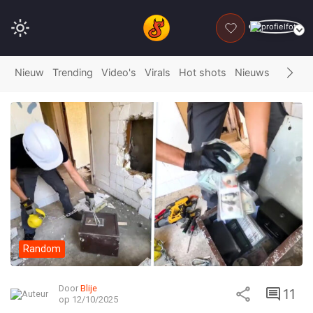
DONEER
Nieuw
Trending
Video's
Virals
Hot shots
Nieuws
Fails
G
Random
Door
Blije
11
op 12/10/2025