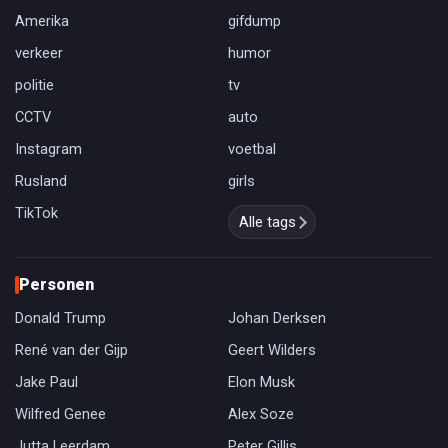
Amerika
gifdump
verkeer
humor
politie
tv
CCTV
auto
Instagram
voetbal
Rusland
girls
TikTok
Alle tags
Personen
Donald Trump
Johan Derksen
René van der Gijp
Geert Wilders
Jake Paul
Elon Musk
Wilfred Genee
Alex Soze
Jutta Leerdam
Peter Gillis