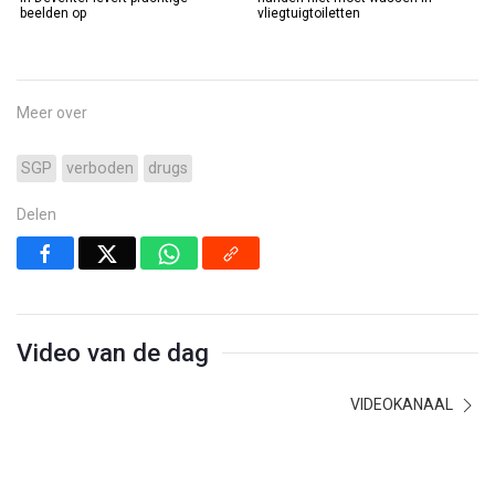
beelden op
vliegtuigtoiletten
Meer over
SGP
verboden
drugs
Delen
Video van de dag
VIDEOKANAAL