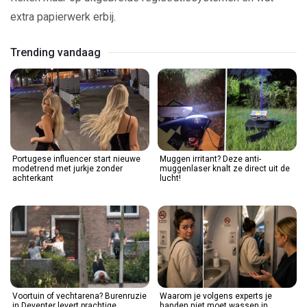
extra papierwerk erbij.
Trending vandaag
Portugese influencer start nieuwe
Muggen irritant? Deze anti-
modetrend met jurkje zonder
muggenlaser knalt ze direct uit de
achterkant
lucht!
Voortuin of vechtarena? Burenruzie
Waarom je volgens experts je
in Deventer levert prachtige
handen niet moet wassen in