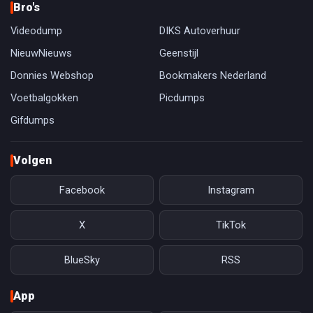
Bro's
Videodump
DIKS Autoverhuur
NieuwNieuws
Geenstijl
Donnies Webshop
Bookmakers Nederland
Voetbalgokken
Picdumps
Gifdumps
Volgen
Facebook
Instagram
X
TikTok
BlueSky
RSS
App