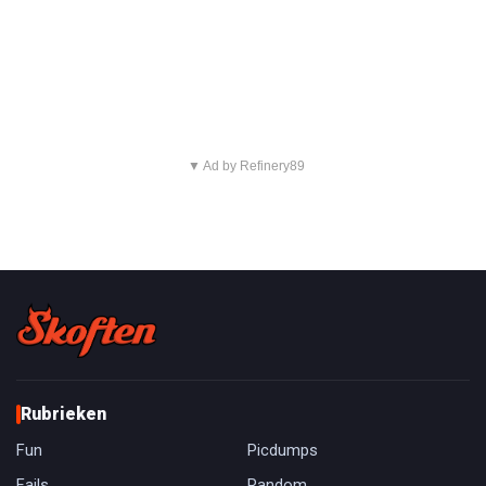
▼ Ad by Refinery89
Rubrieken
Fun
Picdumps
Fails
Random