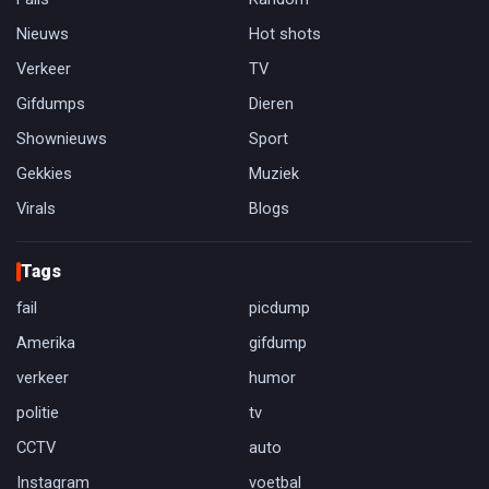
Nieuws
Hot shots
Verkeer
TV
Gifdumps
Dieren
Shownieuws
Sport
Gekkies
Muziek
Virals
Blogs
Tags
fail
picdump
Amerika
gifdump
verkeer
humor
politie
tv
CCTV
auto
Instagram
voetbal