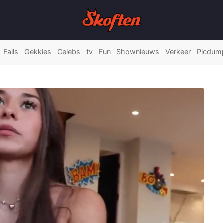
Fails
Gekkies
Celebs
tv
Fun
Shownieuws
Verkeer
Picdum