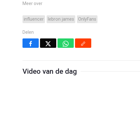
Meer over
influencer
lebron james
OnlyFans
Delen
Video van de dag