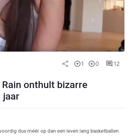
1
0
12
Rain onthult bizarre
 jaar
woordig dus méér op dan een leven lang basketballen