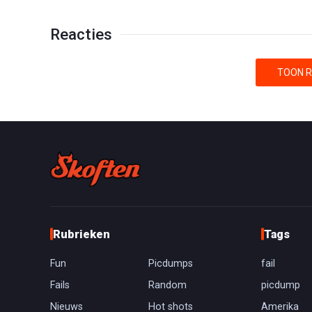
Reacties
TOON R
Rubrieken
Tags
Fun
Picdumps
fail
Fails
Random
picdump
Nieuws
Hot shots
Amerika